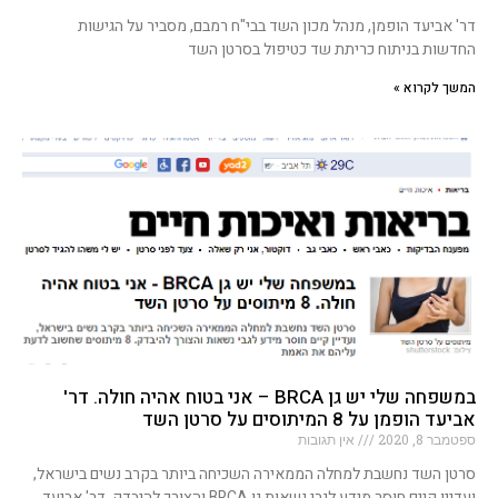
דר' אביעד הופמן, מנהל מכון השד בבי"ח רמבם, מסביר על הגישות
החדשות בניתוח כריתת שד כטיפול בסרטן השד
המשך לקרוא »
במשפחה שלי יש גן BRCA – אני בטוח אהיה חולה. דר'
אביעד הופמן על 8 המיתוסים על סרטן השד
ספטמבר 8, 2020
אין תגובות
סרטן השד נחשבת למחלה הממאירה השכיחה ביותר בקרב נשים בישראל,
ועדיין קיים חוסר מידע לגבי נשאות גן BRCA והצורך להיבדק. דר' אביעד