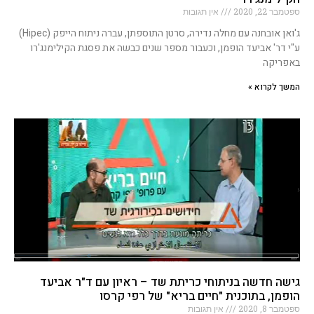
ספטמבר 22, 2020
אין תגובות
ג'ואן אובחנה עם מחלה נדירה, סרטן התוספתן, עברה ניתוח הייפק (Hipec)
ע"י דר' אביעד הופמן, וכעבור מספר שנים כבשה את פסגת הקילימנג'רו
באפריקה
המשך לקרוא »
גישה חדשה בניתוחי כריתת שד – ראיון עם ד"ר אביעד
הופמן, בתוכנית "חיים בריא" של רפי קרסו
ספטמבר 8, 2020
אין תגובות