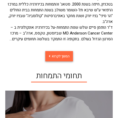
בטכניון, חיפה בשנת 2000. סטאג' והתמחות בכירורגיה כללית במרכז
הרפואי ע"ש שיבא תל-השומר משולב בשנת התמחות בבית החולים
"הר סיני" בניו יורק ושנת מחקר באוניברסיטת "קולומביה" שבניו יורק,
ארה"ב.
ד"ר הופמן סיים שלש שנות התמחות-על בכירורגיה אונקולוגית ב –
MD Anderson Cancer Center שביוסטון, טקסס, ארה"ב – מרכז
הסרטן הגדול בעולם. בתקופה זו התמקד בשלשה תחומים עיקרים…
המשך לקרוא
תחומי התמחות